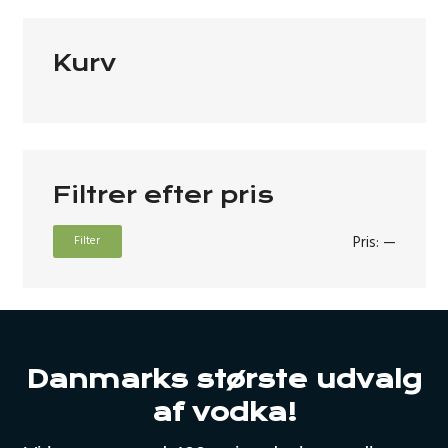
Kurv
Filtrer efter pris
Mindst
Højeste
Pris:
—
Filter
pris
pris
Danmarks største udvalg
af vodka!