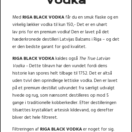
Vodka
Med
RIGA BLACK VODKA
får du en smuk flaske og en
virkelig lækker vodka til kun 150,- Det er en uhørt
lav pris for en premium vodka! Den er lavet på det
hæderkronede destilleri Latvijas Balzams i Riga – og det
er den bedste garant for god kvalitet.
RIGA
BLACK VODKA
kaldes også
The True Latvian
Vodka –
Dette tilnavn har den vundet fordi dens
historie kan spores helt tilbage til 1752. Det er altså
uden tvivl den oprindleige lettiske vodka. Den er lavet
på et premium destillat udvundet fra særligt udvalgt
hvede og rug, som nænsomt destilleres op mod 5
gange i traditionelle kobberkedler. Efter destilleringen
tilsættes krystalklart artesisk kildevand, og derefter
bliver det hele filtreret.
Filtreringen af
RIGA BLACK VODKA
er noget for sig.