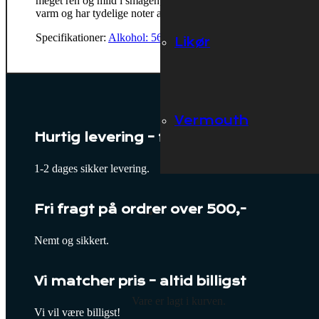
meget ren og mild i smagen, men alkoholen prikker let på tung
varm og har tydelige noter af anis og peber.
Specifikationer:
Alkohol: 56%
,
Lavet på: Korn
,
Oprindelseslan
Likør
Vermouth
Hurtig levering – fragt fra 39,-
1-2 dages sikker levering.
Fri fragt på ordrer over 500,-
Nemt og sikkert.
Vi matcher pris – altid billigst
Vare
er lagt i kurven.
Vi vil være billigst!