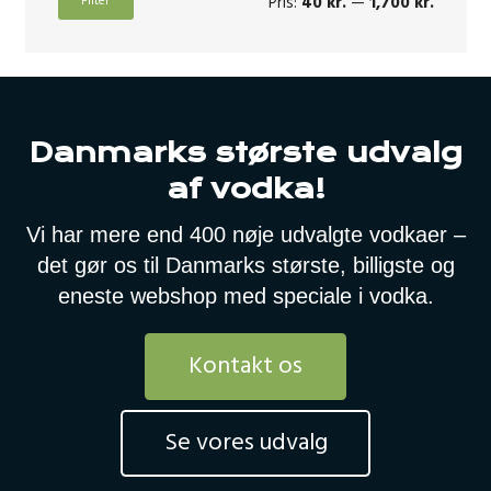
Pris:
40 kr.
—
1,700 kr.
Filter
pris
pris
Danmarks største udvalg
af vodka!
Vi har mere end 400 nøje udvalgte vodkaer –
det gør os til Danmarks største, billigste og
eneste webshop med speciale i vodka.
Kontakt os
Se vores udvalg