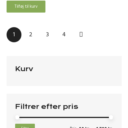
Tilføj til kurv
Indlægsinddeling
1
2
3
4
Kurv
Filtrer efter pris
Mindst
Højeste