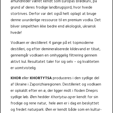
århundreder været kendt som Europas Brødkurv, på
grund af deres frodige landbrugsjord, hvor hvede
stortrives. Derfor var det også helt oplagt at bruge
denne uvurderlige ressource til en premium vodka. Det
bliver simpelthen ikke bedre end økologisk, ukrainsk
hvede!
Vodkaen er destilleret 4 gange på et topmoderne
destilleri, og efter demineraliserede kildevand er tilsat,
gennemgår vodkaen en omhyggelig filtrering gennem
aktivt kul. Resultatet taler for sig selv – og kvaliteten
er uomtvistelig.
KHOR
eller
KHORTYTSA
produceres i den sydlige del
af Ukraine i Zaporizhiaregionen. Destilleriet og vodkaen
er opkaldt efter en ø, der ligger midt i floden Dneprs
sydlige løb. Øen hedder
Khortytsa og
er kendt for sin
frodige og rene natur, hele øen er i dag en beskyttet
og fredet naturpark. Øen er kendt både som en kultur-