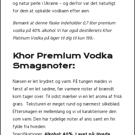
og natur perle i Ukraine – og derfor var det naturligt
for dem at opkalde vodkaen efter øen.
Bemærk at denne flaske indeholder 0,7 liter premium
vodka på 40% alkohol. Vi har også destilleriets
Khor
Platinum Vodka
på lager til dig til kun 199,-
Khor Premium Vodka
Smagsnoter:
Næsen er let krydret og varm. På tungen mødes vi
først af en let sødme, før varmere noter af brændt
korn tager over. Til sidst mærker vi en let aroma af frisk
græs. Teksturen er meget rund og nærmest silkeblød.
Eftersmagen er mellemlang og vi vil karakterisere den
som varm. Den har tydelige noter af anis samt en fin
fylde fra hveden.
Specifikationer:
Alkohol: 40%
,
Lavet på: Hvede
,