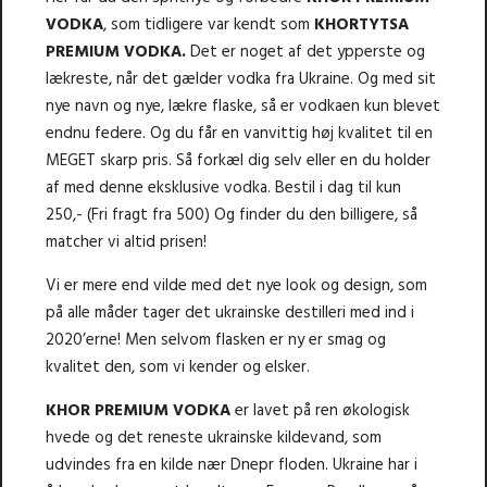
VODKA
, som tidligere var kendt som
KHORTYTSA
PREMIUM VODKA.
Det er noget af det ypperste og
lækreste, når det gælder vodka fra Ukraine. Og med sit
nye navn og nye, lækre flaske, så er vodkaen kun blevet
endnu federe. Og du får en vanvittig høj kvalitet til en
MEGET skarp pris. Så forkæl dig selv eller en du holder
af med denne eksklusive vodka. Bestil i dag til kun
250,- (Fri fragt fra 500) Og finder du den billigere, så
matcher vi altid prisen!
Vi er mere end vilde med det nye look og design, som
på alle måder tager det ukrainske destilleri med ind i
2020’erne! Men selvom flasken er ny er smag og
kvalitet den, som vi kender og elsker.
KHOR PREMIUM VODKA
er lavet på ren økologisk
hvede og det reneste ukrainske kildevand, som
udvindes fra en kilde nær Dnepr floden. Ukraine har i