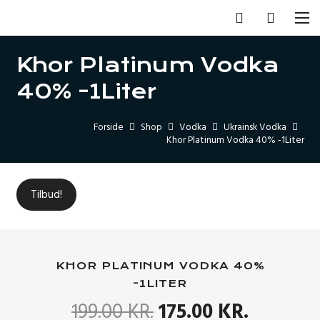
Khor Platinum Vodka
40% -1Liter
Forside
Shop
Vodka
Ukrainsk Vodka
Khor Platinum Vodka 40% -1Liter
Tilbud!
KHOR PLATINUM VODKA 40%
-1LITER
DEN
DEN
199.00
KR.
175.00
KR.