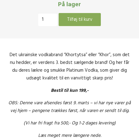
OPRINDELIGE
AKTUEL
På lager
PRIS
PRIS
Khor
VAR:
ER:
Tilføj til kurv
Platinum
199.00 KR..
175.00 K
Vodka
40%
-1Liter
antal
Det ukrainske vodkabrand “Khortytsa” eller “Khor”, som det
nu hedder, er verdens 3. bedst sælgende brand! Og her får
du deres lækre og smukke Platinum Vodka, som giver dig
udsøgt kvalitet til en vanvittigt skarp pris!
Bestil til kun 199,-
OBS: Denne vare afsendes først 9. marts – vi har nye varer på
vej hjem – pengene trækkes først, når varen er sendt til dig.
(Vi har fri fragt fra 500,- Og 1-2 dages levering)
Læs meget mere længere nede.