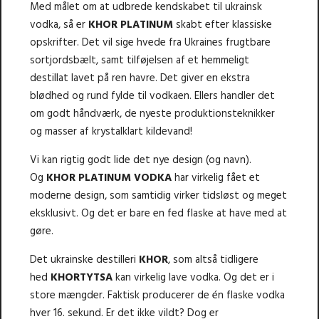
Med målet om at udbrede kendskabet til ukrainsk
vodka, så er
KHOR PLATINUM
skabt efter klassiske
opskrifter. Det vil sige hvede fra Ukraines frugtbare
sortjordsbælt, samt tilføjelsen af et hemmeligt
destillat lavet på ren havre. Det giver en ekstra
blødhed og rund fylde til vodkaen. Ellers handler det
om godt håndværk, de nyeste produktionsteknikker
og masser af krystalklart kildevand!
Vi kan rigtig godt lide det nye design (og navn).
Og
KHOR PLATINUM VODKA
har virkelig fået et
moderne design, som samtidig virker tidsløst og meget
eksklusivt. Og det er bare en fed flaske at have med at
gøre.
Det ukrainske destilleri
KHOR
, som altså tidligere
hed
KHORTYTSA
kan virkelig lave vodka. Og det er i
store mængder. Faktisk producerer de én flaske vodka
hver 16. sekund. Er det ikke vildt? Dog er