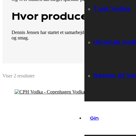
Tysk Vodka
Hvor producerer Cope
Dennis Jensen har startet et samarbejde med det danske destilleri 
og smag.
Ukrainsk Vod
Resten Af Ve
Viser 2 resultater
Gin