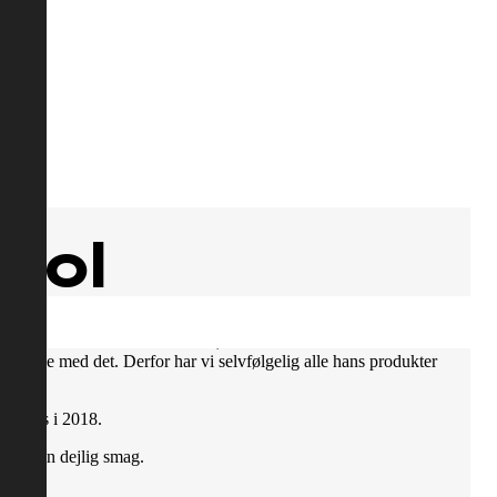
hol
 skulle vare stærkt forankret i København. Han ville både
er vilde med det. Derfor har vi selvfølgelig alle hans produkter
 Awards i 2018.
 med en dejlig smag.