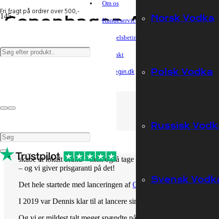
Om os
Fri fragt på ordrer over 500,-
Copenhagen Alcohol
Norsk Vodka
Kundeservice
Hurtig levering – fragt fra 45,-
Forside
Handelsbetingelser
Shop
Vi matcher pris – altid billigst
Copenhagen Alcohol
Kontakt
Polsk Vodka
Gå til Puregin.dk
Kundeservice
Handelsbetingelser
Cop
Kontakt
Blog
Russisk Vodk
Om os
Bag firmaet Copenhagen Alcohol står ildsjælden Dennis Jensen. Ha
skabe et lokalt brand – men også tage det internationalt og gøre K
– og vi giver prisgaranti på det!
Svensk Vodk
Det hele startede med lanceringen af
CpH Vodka
i 2016 – og den
I 2019 var Dennis klar til at lancere sin første gin, som fik navne
Og vi er mildest talt meget spændte på, hvad Dennis næste gang h