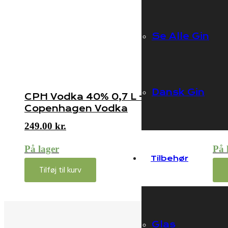
Se Alle Gin
Dansk Gin
CPH Vodka 40% 0,7 L –
Ej
Copenhagen Vodka
Lit
249.00
kr.
348
På lager
På 
Tilbehør
Tilføj til kurv
Glas