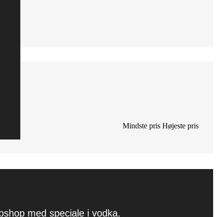
Mindste pris
Højeste pris
ebshop med speciale i vodka.