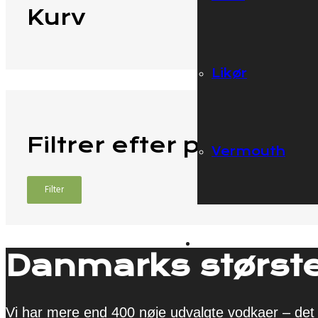
Kurv
Likør
Filtrer efter pris
Vermouth
Filter
Danmarks største
Vi har mere end 400 nøje udvalgte vodkaer – det 