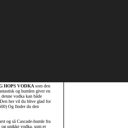
dka /
 Hops
RG HOPS VODKA
som den
antastisk og humlen giver en
og denne vodka kan både
Den her vil du blive glad for
a 500) Og finder du den
Karst og så Cascade-humle fra
e og unikke vodka, som er