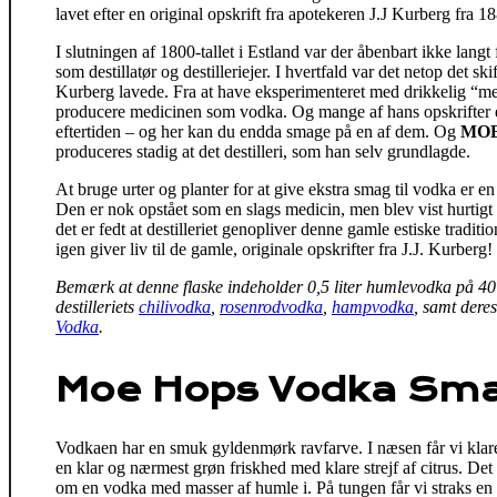
lavet efter en original opskrift fra apotekeren J.J Kurberg fra 1
I slutningen af 1800-tallet i Estland var der åbenbart ikke langt f
som destillatør og destilleriejer. I hvertfald var det netop det sk
Kurberg lavede. Fra at have eksperimenteret med drikkelig “med
producere medicinen som vodka. Og mange af hans opskrifter e
eftertiden – og her kan du endda smage på en af dem. Og
MOE
produceres stadig at det destilleri, som han selv grundlagde.
At bruge urter og planter for at give ekstra smag til vodka er en
Den er nok opstået som en slags medicin, men blev vist hurtigt 
det er fedt at destilleriet genopliver denne gamle estiske tradit
igen giver liv til de gamle, originale opskrifter fra J.J. Kurberg!
Bemærk at denne flaske indeholder 0,5 liter humlevodka på 40
destilleriets
chilivodka
,
rosenrodvodka
,
hampvodka
, samt dere
Vodka
.
Moe Hops Vodka Sma
Vodkaen har en smuk gyldenmørk ravfarve. I næsen får vi klare
en klar og nærmest grøn friskhed med klare strejf af citrus. Det er
om en vodka med masser af humle i. På tungen får vi straks en