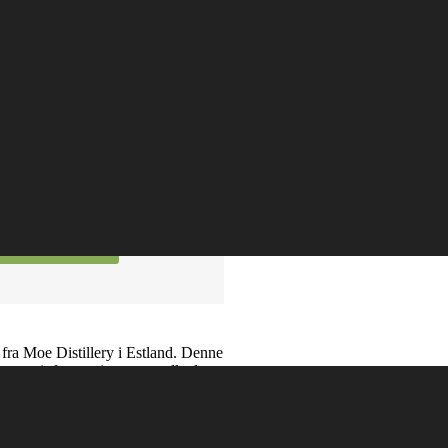
ITER
E PRIS VAR:
TUELLE PRIS
Tilføj til kurv
fra Moe Distillery i Estland. Denne
 som infuseres i en ren vodka lavet
at sødme. En lækker flaske at nyde
-2 dages levering)