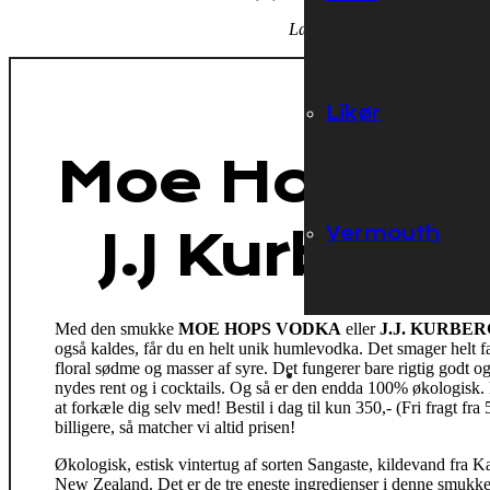
Læs mere længere nede.
Likør
Moe Hops Vo
Vermouth
J.J Kurberg
Med den smukke
MOE HOPS VODKA
eller
J.J. KURBE
også kaldes, får du en helt unik humlevodka. Det smager helt f
floral sødme og masser af syre. Det fungerer bare rigtig godt 
nydes rent og i cocktails. Og så er den endda 100% økologisk. 
at forkæle dig selv med! Bestil i dag til kun 350,- (Fri fragt fr
billigere, så matcher vi altid prisen!
Økologisk, estisk vintertug af sorten Sangaste, kildevand fra 
New Zealand. Det er de tre eneste ingredienser i denne smukk