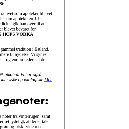
886.
ra livet som apoteker til livet
ifte som apotekeren J.J
icin” gik han over til at
r blevet bevaret for
 HOPS VODKA
 gammel tradition i Estland.
mere til nydelse. Vi synes
ion – og endnu federe at de
% alkohol. Vi har også
s klassiske og økologiske
Moe
gsnoter:
 noter fra vinterrugen, samt
 ret tydeligt, at der er tale
 grøn og frisk fylde med