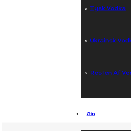
Tysk Vodka
Ukrainsk Vod
Resten Af Ve
Gin