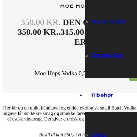
MOE HOPS VODKA 0,5 L
350.00
KR.
DEN OPRINDELIG
Se Alle Gin
350.00 KR..
315.00
KR.
DEN AK
ER: 315.00 KR..
Dansk Gin
På lager
Moe Hops Vodka 0,5 Liter antal
Tilbehør
Her får du en unik, håndlavet og endda økologisk small Batch Vodka 
udgave får sin lækre smag og smukke farve fra New Zealandsk humle,
af estisk vinterrug. Det giver en frisk og floral smag med en snert 
rent!
Glas
Bestil til kun 350,- (Vi har fri fragt fra 500,- Og 1