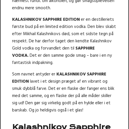
nærmest rundt om alkoholen, og gør smagsoplevelsen
endnu mere smooth.
KALASHNIKOV SAPPHIRE EDITION
er en destilleriets
første bud på en limited edition vodka. Den blev skabt
efter Mikhail Kalashnikovs død, som et sidste tegn på
respekt. De har derfor taget den kendte Kalashnikov
Gold vodka og forvandlet den til
SAPPHIRE
VODKA.
Det er den samme gode smag – bare i en ny
fantastisk indpakning.
Som navnet antyder er
KALASHNIKOV SAPPHIRE
EDITION
lavet i et design præget af en vibrant og
smuk dybblå farve. Det er en flaske der fanger ens blik
med det samme, og en flaske der på alle måder skiller
sig ud! Den gør sig virkelig godt på en hylde eller i et
barskab. Og jo heldigvis også i et glas!
Kalashnikov Sapphire