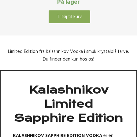
På lager
Tilføj til kurv
Kalashnikov
Limited
Sapphire
Edition
0,5
Limited Edition fra Kalashnikov Vodka i smuk krystalblå farve.
Liter
Du finder den kun hos os!
antal
Kalashnikov
Limited
Sapphire Edition
KALASHNIKOV SAPPHIRE EDITION VODKA
er en