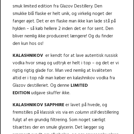
smuk limited edition fra Glazov Destillery. Den
smukke blå flaske er helt unik, og virkelig noget der
fanger øjet. Det er en flaske man ikke kan lade stå på
hylden – så køb hellere 2 inden det er for sent. Den
bliver nemlig ikke produceret længere! Og du finder
den kun hos os!
KALASHNIKOV
er kendt for at lave autentisk russisk
vodka hvor smag og udtryk er helt i top – og det er vi
rigtig rigtig glade for. Man ved nemlig at kvaliteten
altid er i top når man køber en kalashnikov vodka fra
Glazov destilleriet. Og denne
LIMITED
EDITION
udgave skuffer ikke.
KALASHNIKOV SAPPHIRE
er lavet på hvede, og
fremstilles på klassisk vis via en
column still
destillering
fulgt af en grundig filtrering. Som noget særligt
tilsættes der en smule glycerin. Det lægger sig