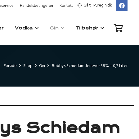
Gå til Puregin.dk
service
Handelsbetingelser
Kontakt
er
Vodka
Gin
Tilbehør
Forside
Shop
Gin
Bobbys Schiedam Jenever 38% – 0,7 Liter
ys Schiedam