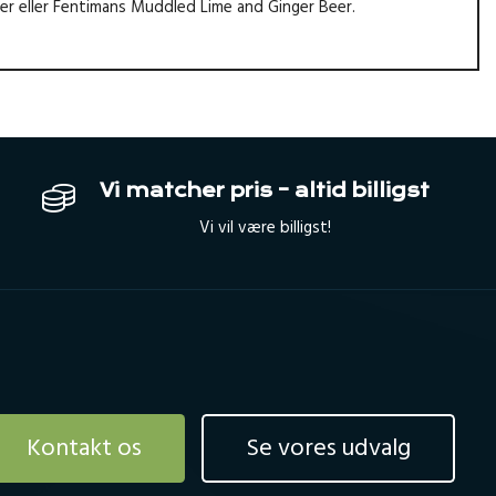
er
eller
Fentimans Muddled Lime and Ginger Beer.
Vi matcher pris – altid billigst
Vi vil være billigst!
Kontakt os
Se vores udvalg