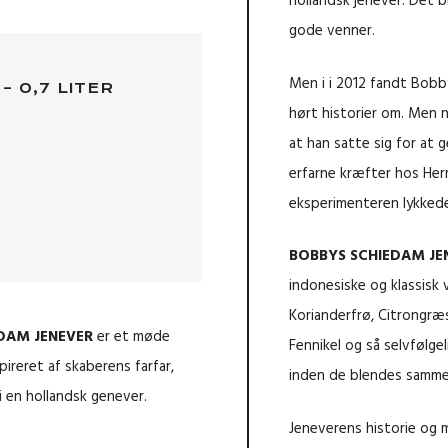
hollandsk jenever. Det ble
gode venner.
Men i i 2012 fandt Bobb
 0,7 LITER
hørt historier om. Men 
at han satte sig for at
erfarne kræfter hos Herm
eksperimenteren lykkede
BOBBYS SCHIEDAM JE
indonesiske og klassisk 
Korianderfrø, Citrongræs
EDAM JENEVER
er et møde
Fennikel og så selvfølgel
ireret af skaberens farfar,
inden de blendes sammen
 en hollandsk genever.
Jeneverens historie og 