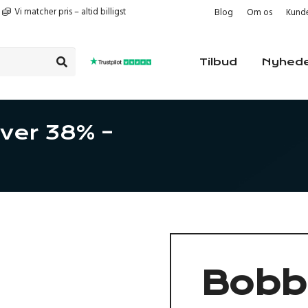
Vi matcher pris – altid billigst
Blog
Om os
Kunde
Tilbud
Nyhed
ver 38% –
Bobb