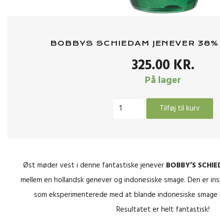
BOBBYS SCHIEDAM JENEVER 38% –
325.00
KR.
På lager
Bobbys
Tilføj til kurv
Schiedam
Jenever
38%
-
Øst møder vest i denne fantastiske jenever
BOBBY’S SCHI
0,7
mellem en hollandsk genever og indonesiske smage. Den er insp
Liter
som eksperimenterede med at blande indonesiske smage i
antal
Resultatet er helt fantastisk!