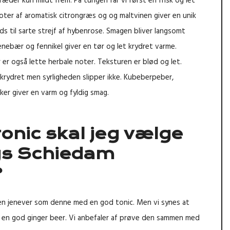
ræder kun mildt frem. På tungen får vi først en frisk og let
oter af aromatisk citrongræs og og maltvinen giver en unik
ads til sarte strejf af hybenrose. Smagen bliver langsomt
nebær og fennikel giver en tør og let krydret varme.
 er også lette herbale noter. Teksturen er blød og let.
krydret men syrligheden slipper ikke. Kubeberpeber,
iker giver en varm og fyldig smag.
tonic skal jeg vælge
bys Schiedam
?
en jenever som denne med en god tonic. Men vi synes at
d en god ginger beer. Vi anbefaler af prøve den sammen med