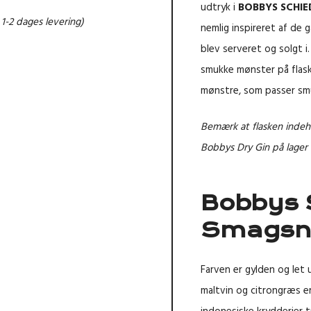
udtryk i
BOBBYS SCHI
g 1-2 dages levering)
nemlig inspireret af de 
blev serveret og solgt 
smukke mønster på flaske
mønstre, som passer smuk
Bemærk at flasken indehol
Bobbys Dry Gin
på lager t
Bobbys 
Smagsno
Farven er gylden og let u
maltvin og citrongræs 