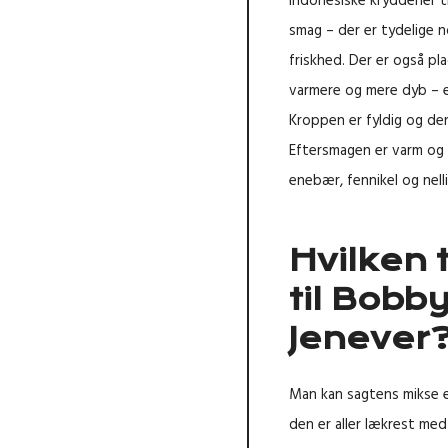
indonesiske krydderier t
smag – der er tydelige n
friskhed. Der er også pl
varmere og mere dyb – e
Kroppen er fyldig og der
Eftersmagen er varm og 
enebær, fennikel og nell
Hvilken 
til Bob
Jenever
Man kan sagtens mikse 
den er aller lækrest me