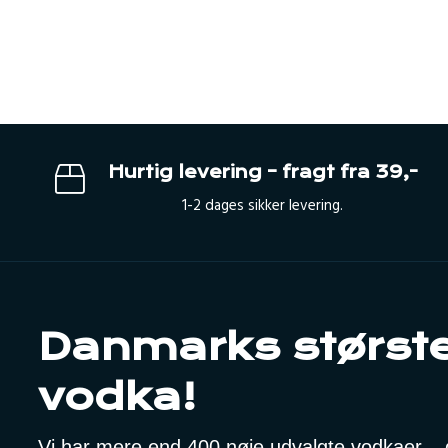
Hurtig levering – fragt fra 39,-
1-2 dages sikker levering.
Danmarks største
vodka!
Vi har mere end 400 nøje udvalgte vodkaer – de