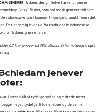
EDAM
JENEVER
flaskens design. Selve flaskens form er
gammeldags “kruik” flasker, som hollandsk genever tidligere
i. De indonesiske træk kommer til gengæld smukt frem i det
n. Det er nemlig lavet ud fra traditionelle indonesiske
t til flaskens grønne farve.
der 0,7 liter jenever på 38% alkohol. Vi har naturligvis også
il dig.
Schiedam Jenever
ter:
klar. I næsen får vi tydelige syrlige og maltede noter –
er begge meget tydelige. Både enebær og de varme