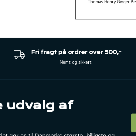
Thomas Henry Ginger Be
Fri fragt på ordrer over 500,-
Nemt og sikkert.
 udvalg af
t gør os til Danmarks største, billigste og