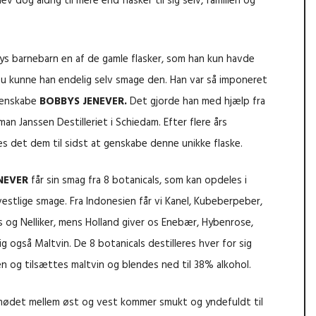
v dog aldrig til mere end flasker til sig selv, familien og
ys barnebarn en af de gamle flasker, som han kun havde
nu kunne han endelig selv smage den. Han var så imponeret
 genskabe
BOBBYS JENEVER.
Det gjorde han med hjælp fra
an Janssen Destilleriet i Schiedam. Efter flere års
s det dem til sidst at genskabe denne unikke flaske.
NEVER
får sin smag fra 8 botanicals, som kan opdeles i
vestlige smage. Fra Indonesien får vi Kanel, Kubeberpeber,
 og Nelliker, mens Holland giver os Enebær, Hybenrose,
ig også Maltvin. De 8 botanicals destilleres hver for sig
 og tilsættes maltvin og blendes ned til 38% alkohol.
mødet mellem øst og vest kommer smukt og yndefuldt til