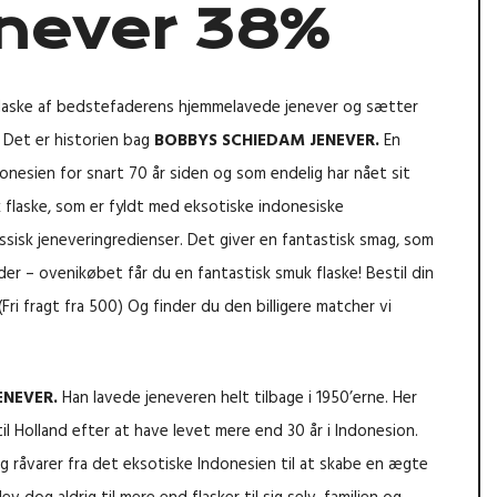
enever 38%
flaske af bedstefaderens hjemmelavede jenever og sætter
 Det er historien bag
BOBBYS SCHIEDAM JENEVER.
En
donesien for snart 70 år siden og som endelig har nået sit
k flaske, som er fyldt med eksotiske indonesiske
ssisk jeneveringredienser. Det giver en fantastisk smag, som
der – ovenikøbet får du en fantastisk smuk flaske! Bestil din
 (Fri fragt fra 500) Og finder du den billigere matcher vi
ENEVER.
Han lavede jeneveren helt tilbage i 1950’erne. Her
til Holland efter at have levet mere end 30 år i Indonesion.
g råvarer fra det eksotiske Indonesien til at skabe en ægte