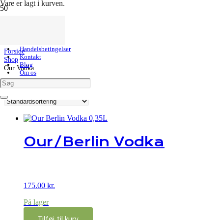
Vare
er lagt i kurven.
Our Vodka
Kundeservice
Handelsbetingelser
Forside
Kontakt
Shop
Blog
Our Vodka
Om os
Viser 1 resultat
Our/Berlin Vodka
175.00
kr.
På lager
Tilføj til kurv