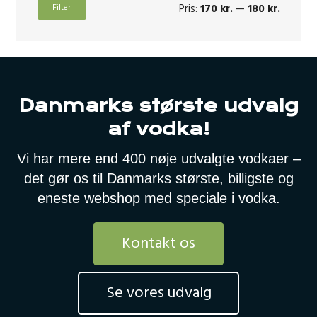
Mindst
Højeste
Pris:
170 kr.
—
180 kr.
Filter
pris
pris
Danmarks største udvalg
af vodka!
Vi har mere end 400 nøje udvalgte vodkaer –
det gør os til Danmarks største, billigste og
eneste webshop med speciale i vodka.
Kontakt os
Se vores udvalg