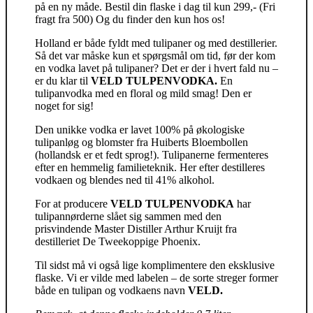
på en ny måde. Bestil din flaske i dag til kun 299,- (Fri
fragt fra 500) Og du finder den kun hos os!
Holland er både fyldt med tulipaner og med destillerier.
Så det var måske kun et spørgsmål om tid, før der kom
en vodka lavet på tulipaner? Det er der i hvert fald nu –
er du klar til
VELD TULPENVODKA.
En
tulipanvodka med en floral og mild smag! Den er
noget for sig!
Den unikke vodka er lavet 100% på økologiske
tulipanløg og blomster fra Huiberts Bloembollen
(hollandsk er et fedt sprog!). Tulipanerne fermenteres
efter en hemmelig familieteknik. Her efter destilleres
vodkaen og blendes ned til 41% alkohol.
For at producere
VELD TULPENVODKA
har
tulipannørderne slået sig sammen med den
prisvindende Master Distiller Arthur Kruijt fra
destilleriet De Tweekoppige Phoenix.
Til sidst må vi også lige komplimentere den eksklusive
flaske. Vi er vilde med labelen – de sorte streger former
både en tulipan og vodkaens navn
VELD.