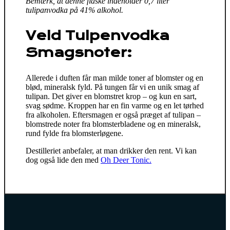
Bemærk, at denne flaske indeholder 0,7 liter
tulipanvodka på 41% alkohol.
Veld Tulpenvodka
Smagsnoter:
Allerede i duften får man milde toner af blomster og en
blød, mineralsk fyld. På tungen får vi en unik smag af
tulipan. Det giver en blomstret krop – og kun en sart,
svag sødme. Kroppen har en fin varme og en let tørhed
fra alkoholen. Eftersmagen er også præget af tulipan –
blomstrede noter fra blomsterbladene og en mineralsk,
rund fylde fra blomsterløgene.
Destilleriet anbefaler, at man drikker den rent. Vi kan
dog også lide den med
Oh Deer Tonic.