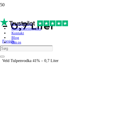
Veld Tulpenvodka 41%
– 0,7 Liter
Kundeservice
Handelsbetingelser
Kontakt
Blog
Forside
Om os
Shop
Vodka
Hollandsk Vodka
Veld Tulpenvodka 41% – 0,7 Liter