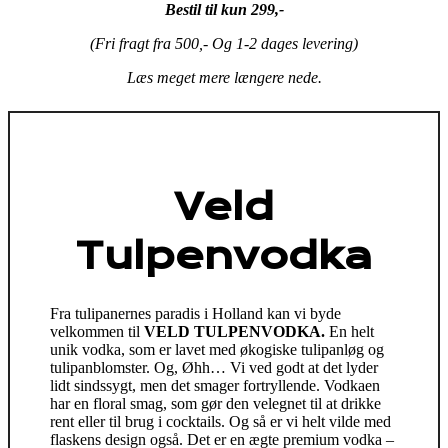
Bestil til kun 299,-
(Fri fragt fra 500,- Og 1-2 dages levering)
Læs meget mere længere nede.
Veld
Tulpenvodka
Fra tulipanernes paradis i Holland kan vi byde
velkommen til
VELD TULPENVODKA.
En helt
unik vodka, som er lavet med økogiske tulipanløg og
tulipanblomster. Og, Øhh… Vi ved godt at det lyder
lidt sindssygt, men det smager fortryllende. Vodkaen
har en floral smag, som gør den velegnet til at drikke
rent eller til brug i cocktails. Og så er vi helt vilde med
flaskens design også. Det er en ægte premium vodka –