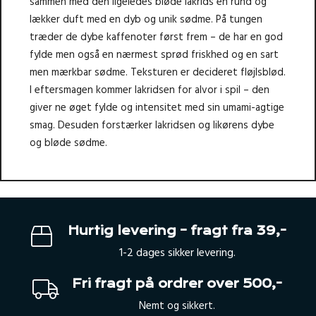
sammen med den ligeledes bløde lakrids en rund og
lækker duft med en dyb og unik sødme. På tungen
træder de dybe kaffenoter først frem – de har en god
fylde men også en nærmest sprød friskhed og en sart
men mærkbar sødme. Teksturen er decideret fløjlsblød.
I eftersmagen kommer lakridsen for alvor i spil – den
giver ne øget fylde og intensitet med sin umami-agtige
smag. Desuden forstærker lakridsen og likørens dybe
og bløde sødme.
Hurtig levering – fragt fra 39,-
1-2 dages sikker levering.
Fri fragt på ordrer over 500,-
Nemt og sikkert.