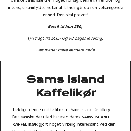
danske Sams Island er noget for sig. Lækre kaffenoter og
intens, umamifyldte noter af lakrids går op i en velsamgende
enhed. Den skal prøves!
Bestil til kun 250,-
(
Fri fragt fra 500,- Og 1-2 dages levering)
Læs meget mere længere nede.
Sams Island
Kaffelikør
Tjek lige denne unikke likør fra Sams Island Distillery.
Det samske destilleri har med deres
SAMS ISLAND
KAFFELIKØR
gjort noget virkelig interessant ved den