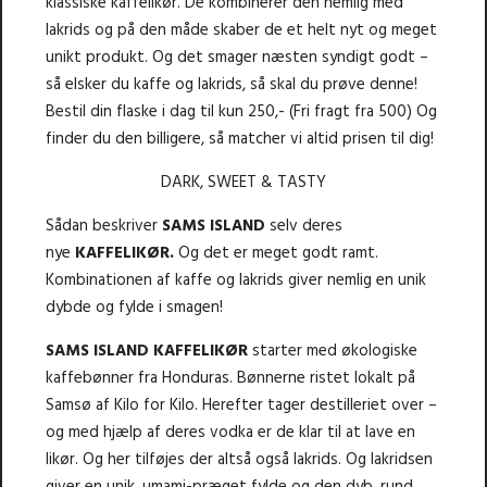
klassiske kaffelikør. De kombinerer den nemlig med
lakrids og på den måde skaber de et helt nyt og meget
unikt produkt. Og det smager næsten syndigt godt –
så elsker du kaffe og lakrids, så skal du prøve denne!
Bestil din flaske i dag til kun 250,- (Fri fragt fra 500) Og
finder du den billigere, så matcher vi altid prisen til dig!
DARK, SWEET & TASTY
Sådan beskriver
SAMS ISLAND
selv deres
nye
KAFFELIKØR.
Og det er meget godt ramt.
Kombinationen af kaffe og lakrids giver nemlig en unik
dybde og fylde i smagen!
SAMS ISLAND KAFFELIKØR
starter med økologiske
kaffebønner fra Honduras. Bønnerne ristet lokalt på
Samsø af Kilo for Kilo. Herefter tager destilleriet over –
og med hjælp af deres vodka er de klar til at lave en
likør. Og her tilføjes der altså også lakrids. Og lakridsen
giver en unik, umami-præget fylde og den dyb, rund