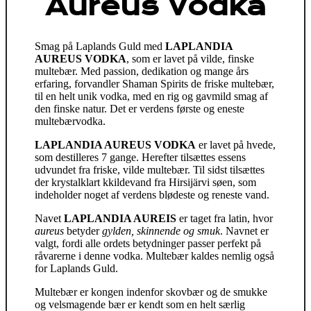
Aureus Vodka
Smag på Laplands Guld med
LAPLANDIA
AUREUS VODKA
, som er lavet på vilde, finske
multebær. Med passion, dedikation og mange års
erfaring, forvandler Shaman Spirits de friske multebær,
til en helt unik vodka, med en rig og gavmild smag af
den finske natur. Det er verdens første og eneste
multebærvodka.
LAPLANDIA AUREUS VODKA
er lavet på hvede,
som destilleres 7 gange. Herefter tilsættes essens
udvundet fra friske, vilde multebær. Til sidst tilsættes
der krystalklart kkildevand fra Hirsijärvi søen, som
indeholder noget af verdens blødeste og reneste vand.
Navet
LAPLANDIA AUREIS
er taget fra latin, hvor
aureus
betyder
gylden, skinnende og smuk
. Navnet er
valgt, fordi alle ordets betydninger passer perfekt på
råvarerne i denne vodka. Multebær kaldes nemlig også
for Laplands Guld.
Multebær er kongen indenfor skovbær og de smukke
og velsmagende bær er kendt som en helt særlig