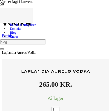
Vare
er lagt i kurven.
Laplandia Aureus
Vodka
Kundeservice
Handelsbetingelser
Kontakt
Blog
Forside
Om os
Shop
Vodka
Finsk Vodka
Laplandia Aureus Vodka
LAPLANDIA AUREUS VODKA
265.00
KR.
På lager
Laplandia