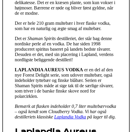
delikatesse. Det er en kræsen plante, som kun vokser i
højmoser. Bærrene er røde og bliver først gyldne, når
de er modne.
Der er hele 210 gram multebær i hver flaske vodka,
som har en naturlig og ægte smag af multebær.
Det er
Shaman Spirits
destilleriet, der står bag denne
nordiske perle af en vodka. De har siden 1998
produceret spiritus baseret på landets bedste råvarer.
Desuden er det, med sin placering i Lapland, verdens
nordligste beliggende destilleri!
LAPLANDIA AUREUS VODKA
er en del af den
nye Forest Delight serie, som udover multebær, også
indeholder tyttebær og finske blåbær. Serien er
Shaman Spirits måde at sige tak til de særlige råvarer,
som triver i de barske finske skove nord for
polarcirklen.
Bemærk at flasken indeholder 0,7 liter multebærvodka
– også kendt som Cloudberry Vodka. Vi har også
destilleriets klassiske
Laplandia Vodka
på lager til dig.
Laplandia Aureus