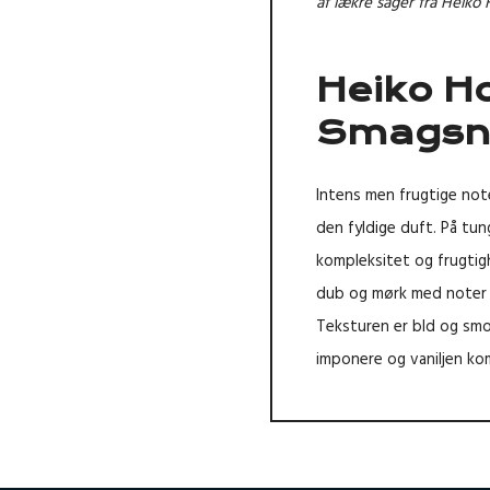
af lækre sager fra Heiko 
Heiko H
Smagsno
Intens men frugtige note
den fyldige duft. På tun
kompleksitet og frugtig
dub og mørk med noter af
Teksturen er bld og sm
imponere og vaniljen ko