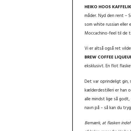
HEIKO HOOS KAFFELI
måder. Nyd den rent – Ser
som white russian eller 
Moccachino-feel til de t
Vi er altså også ret vild
BREW COFFEE LIQUEU
eksklusivt. En flot flaske
Det var oprindeligt gin,
kælderdestilleri er han 
alle mindst lige så godt
navn på – så kan du trygt
Bemærk, at flasken indeho