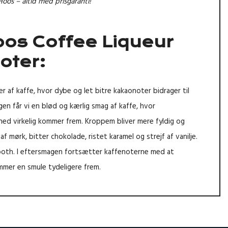
Hoos – altid med prisgaranti!
oos Coffee Liqueur
ter:
r af kaffe, hvor dybe og let bitre kakaonoter bidrager til
gen får vi en blød og kærlig smag af kaffe, hvor
hed virkelig kommer frem. Kroppem bliver mere fyldig og
 mørk, bitter chokolade, ristet karamel og strejf af vanilje.
ooth. I eftersmagen fortsætter kaffenoterne med at
mmer en smule tydeligere frem.