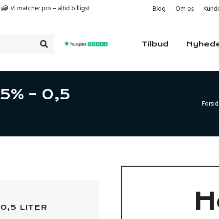
Vi matcher pris – altid billigst
Blog
Om os
Kunde
Tilbud
Nyhed
25% – 0,5
Forsi
H
0,5 LITER