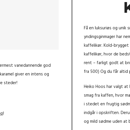
Få en luksuriøs og unik
yndingsginmager har neml
kaffelikør. Kold-brygget 
kaffelikør, hvor de bed
rent – farligt godt at brug
 nærmest vanedannende god
fra 500) Og du får altid 
 karamel giver en intens og
e steder!
Heiko Hoos har valgt at
smag fra kaffen, hvor m
i stedet en frugtig sød
indgår i opskriften. Der
ng)
og mild sødme uden at bl