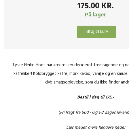
175.00
KR.
På lager
Tilføj til kurv
Heiko
Hoos
Kaffelikør
25%
Tyske Heiko Hoos har kreeret en decideret fremragende og
-
kaffelikør! Koldbrygget kaffe, mørk kakao, vanilje og en smule
0,5
dyb smagsoplevelse, som du ikke finder andr
Liter
antal
Bestil i dag til 175,-
(
Fri fragt fra 500,- Og 1-2 dages leveri
Læs meget mere længere nede!