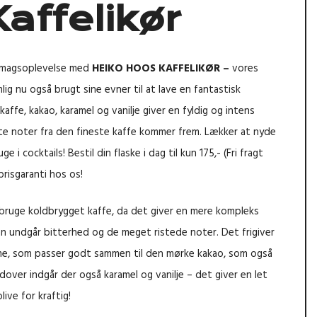
Kaffelikør
 smagsoplevelse med
HEIKO HOOS KAFFELIKØR –
vores
ig nu også brugt sine evner til at lave en fantastisk
kaffe, kakao, karamel og vanilje giver en fyldig og intens
ste noter fra den fineste kaffe kommer frem. Lækker at nyde
e i cocktails! Bestil din flaske i dag til kun 175,- (Fri fragt
prisgaranti hos os!
 bruge koldbrygget kaffe, da det giver en mere kompleks
an undgår bitterhed og de meget ristede noter. Det frigiver
me, som passer godt sammen til den mørke kakao, som også
udover indgår der også karamel og vanilje – det giver en let
ive for kraftig!