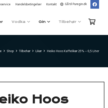
Gå til Puregin.dk
service
Handelsbetingelser
Kontakt
er
Vodka
Gin
Tilbehør
de
Shop
Tilbehør
Likør
Heiko Hoos Kaffelikør 25% – 0,5 Liter
eiko Hoos