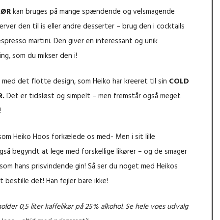
KØR
kan bruges på mange spændende og velsmagende
ver den til is eller andre desserter – brug den i cocktails
espresso martini. Den giver en interessant og unik
ing, som du mikser den i!
e med det flotte design, som Heiko har kreeret til sin
COLD
R.
Det er tidsløst og simpelt – men fremstår også meget
!
 som Heiko Hoos forkælede os med- Men i sit lille
også begyndt at lege med forskellige likører – og de smager
, som hans prisvindende gin! Så ser du noget med Heikos
 bestille det! Han fejler bare ikke!
lder 0,5 liter kaffelikør på 25% alkohol.
Se hele voes udvalg