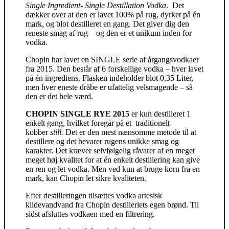
Single Ingredient- Single Destillation Vodka
. Det
dækker over at den er lavet 100% på rug, dyrket på én
mark, og blot destilleret en gang. Det giver dig den
reneste smag af rug – og den er et unikum inden for
vodka.
Chopin har lavet en SINGLE serie af årgangsvodkaer
fra 2015. Den består af 6 forskellige vodka – hver lavet
på én ingrediens. Flasken indeholder blot 0,35 Liter,
men hver eneste dråbe er ufattelig velsmagende – så
den er det hele værd.
CHOPIN SINGLE RYE 2015
er kun destilleret 1
enkelt gang, hvilket foregår på et traditionelt
kobber
still.
Det er den mest nænsomme metode til at
destillere og det bevarer rugens unikke smag og
karakter. Det kræver selvfølgelig råvarer af en meget
meget høj kvalitet for at én enkelt destillering kan give
en ren og let vodka. Men ved kun at bruge korn fra en
mark, kan Chopin let sikre kvaliteten.
Efter destilleringen tilsættes vodka artesisk
kildevandvand fra Chopin destilleriets egen brønd. Til
sidst afsluttes vodkaen med en filtrering.