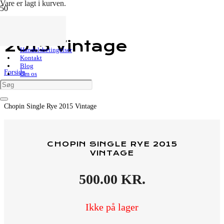
Vare
er lagt i kurven.
Chopin Single Rye
2015 Vintage
Kundeservice
Handelsbetingelser
Kontakt
Blog
Forside
Om os
Shop
Vodka
Polsk Vodka
Chopin Single Rye 2015 Vintage
CHOPIN SINGLE RYE 2015
VINTAGE
500.00
KR.
Ikke på lager