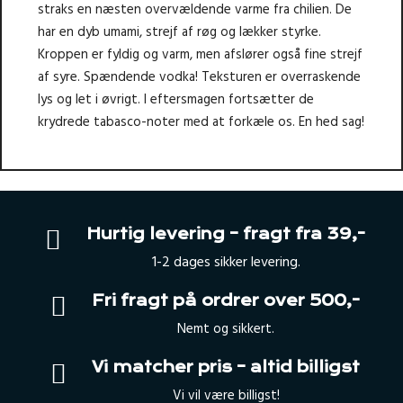
straks en næsten overvældende varme fra chilien. De
har en dyb umami, strejf af røg og lækker styrke.
Kroppen er fyldig og varm, men afslører også fine strejf
af syre. Spændende vodka! Teksturen er overraskende
lys og let i øvrigt. I eftersmagen fortsætter de
krydrede tabasco-noter med at forkæle os. En hed sag!
Hurtig levering – fragt fra 39,-
1-2 dages sikker levering.
Fri fragt på ordrer over 500,-
Nemt og sikkert.
Vi matcher pris – altid billigst
Vi vil være billigst!