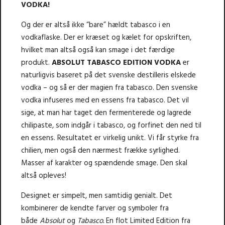
VODKA!
Og der er altså ikke “bare” hældt tabasco i en
vodkaflaske. Der er kræset og kælet for opskriften,
hvilket man altså også kan smage i det færdige
produkt.
ABSOLUT TABASCO EDITION VODKA
er
naturligvis baseret på det svenske destilleris elskede
vodka – og så er der magien fra tabasco. Den svenske
vodka infuseres med en essens fra tabasco. Det vil
sige, at man har taget den fermenterede og lagrede
chilipaste, som indgår i tabasco, og forfinet den ned til
en essens. Resultatet er virkelig unikt. Vi får styrke fra
chilien, men også den nærmest frække syrlighed.
Masser af karakter og spændende smage. Den skal
altså opleves!
Designet er simpelt, men samtidig genialt. Det
kombinerer de kendte farver og symboler fra
både
Absolut
og
Tabasco.
En flot Limited Edition fra