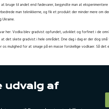
g at bruge til andet end fødevarer, begyndte man at eksperimentere 
rbedrede man teknikkerne, og fik et produkt der minder mere om den 
g Ukraine.
ar her. Vodka blev gradvist opfundet, udviklet og forfinet i de områ
det skete gradvist i hele området. Dne dag i dag er der dog små for
 os mulighed for at smage på en masse forskellige vodkaer. Så det er 
 udvalg af