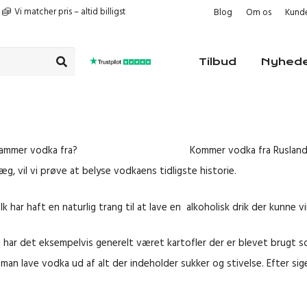
Vi matcher pris – altid billigst
Blog
Om os
Kunde
Tilbud
Nyhed
Hvor stammer vodka fra? Kommer vodka fra Rusland? Fra Ukra
æg, vil vi prøve at belyse vodkaens tidligste historie.
Folk har haft en naturlig trang til at lave en alkoholisk drik der kun
len har det eksempelvis generelt været kartofler der er blevet brugt 
an man lave vodka ud af alt der indeholder sukker og stivelse. Efter s