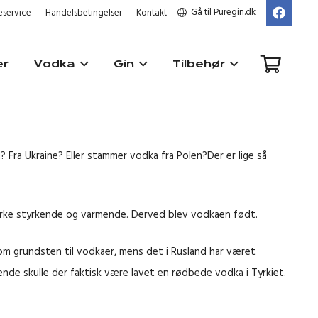
Gå til Puregin.dk
service
Handelsbetingelser
Kontakt
er
Vodka
Gin
Tilbehør
ine? Eller stammer vodka fra Polen?Der er lige så
ne virke styrkende og varmende. Derved blev vodkaen født.
som grundsten til vodkaer, mens det i Rusland har været
igende skulle der faktisk være lavet en rødbede vodka i Tyrkiet.