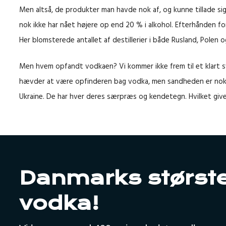
Men altså, de produkter man havde nok af, og kunne tillade si
nok ikke har nået højere op end 20 % i alkohol. Efterhånden fo
Her blomsterede antallet af destillerier i både Rusland, Polen o
Men hvem opfandt vodkaen? Vi kommer ikke frem til et klart sv
hævder at være opfinderen bag vodka, men sandheden er nok at 
Ukraine. De har hver deres særpræs og kendetegn. Hvilket giver
Danmarks største
vodka!