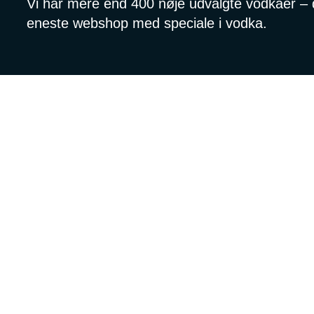
Vi har mere end 400 nøje udvalgte vodkaer – de
eneste webshop med speciale i vodka.