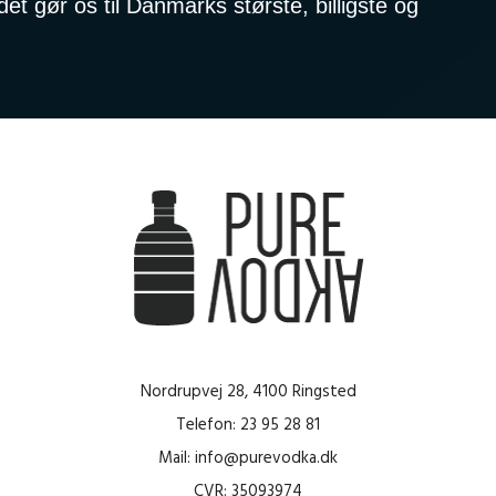
t gør os til Danmarks største, billigste og
Nordrupvej 28, 4100 Ringsted
Telefon: 23 95 28 81
Mail: info@purevodka.dk
CVR: 35093974