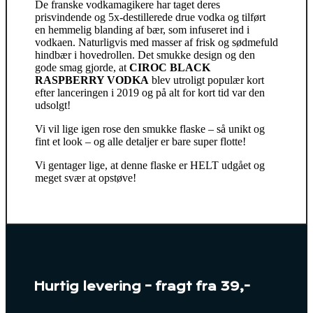
De franske vodkamagikere har taget deres
prisvindende og 5x-destillerede drue vodka og tilført
en hemmelig blanding af bær, som infuseret ind i
vodkaen. Naturligvis med masser af frisk og sødmefuld
hindbær i hovedrollen. Det smukke design og den
gode smag gjorde, at
CIROC BLACK
RASPBERRY VODKA
blev utroligt populær kort
efter lanceringen i 2019 og på alt for kort tid var den
udsolgt!
Vi vil lige igen rose den smukke flaske – så unikt og
fint et look – og alle detaljer er bare super flotte!
Vi gentager lige, at denne flaske er HELT udgået og
meget svær at opstøve!
Hurtig levering – fragt fra 39,-