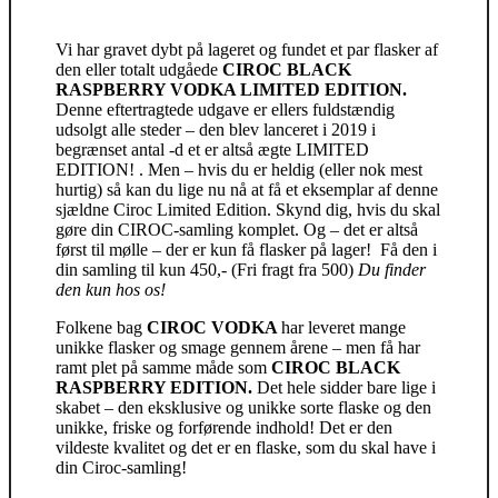
Vi har gravet dybt på lageret og fundet et par flasker af
den eller totalt udgåede
CIROC BLACK
RASPBERRY VODKA LIMITED EDITION.
Denne eftertragtede udgave er ellers fuldstændig
udsolgt alle steder – den blev lanceret i 2019 i
begrænset antal -d et er altså ægte LIMITED
EDITION! . Men – hvis du er heldig (eller nok mest
hurtig) så kan du lige nu nå at få et eksemplar af denne
sjældne Ciroc Limited Edition. Skynd dig, hvis du skal
gøre din CIROC-samling komplet. Og – det er altså
først til mølle – der er kun få flasker på lager! Få den i
din samling til kun 450,- (Fri fragt fra 500)
Du finder
den kun hos os!
Folkene bag
CIROC VODKA
har leveret mange
unikke flasker og smage gennem årene – men få har
ramt plet på samme måde som
CIROC BLACK
RASPBERRY EDITION.
Det hele sidder bare lige i
skabet – den eksklusive og unikke sorte flaske og den
unikke, friske og forførende indhold! Det er den
vildeste kvalitet og det er en flaske, som du skal have i
din Ciroc-samling!