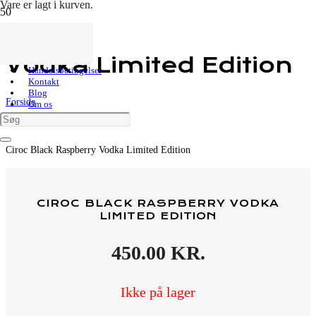
Vare
er lagt i kurven.
Ciroc Black Raspberry
Vodka Limited Edition
Kundeservice
Handelsbetingelser
Kontakt
Blog
Forside
Om os
Shop
Vodka
Fransk Vodka
Ciroc Black Raspberry Vodka Limited Edition
CIROC BLACK RASPBERRY VODKA
LIMITED EDITION
450.00
KR.
Ikke på lager