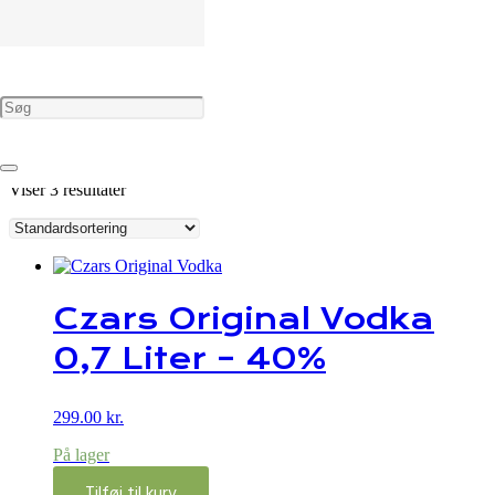
russisk
Forside
Shop
Varer tagged “russisk”
Viser 3 resultater
Czars Original Vodka
0,7 Liter – 40%
299.00
kr.
På lager
Tilføj til kurv